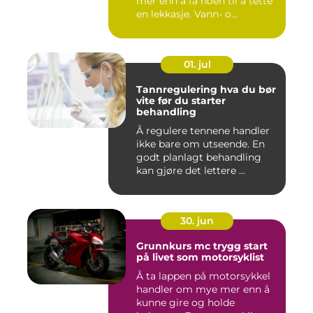
mer enn å få noen til å tette
en lekkasje. Vann- o...
01. jul
Tannregulering hva du bør
vite før du starter
behandling
Å regulere tennene handler
ikke bare om utseende. En
godt planlagt behandling
kan gjøre det lettere ...
30. jun
Grunnkurs mc trygg start
på livet som motorsyklist
Å ta lappen på motorsykkel
handler om mye mer enn å
kunne gire og holde