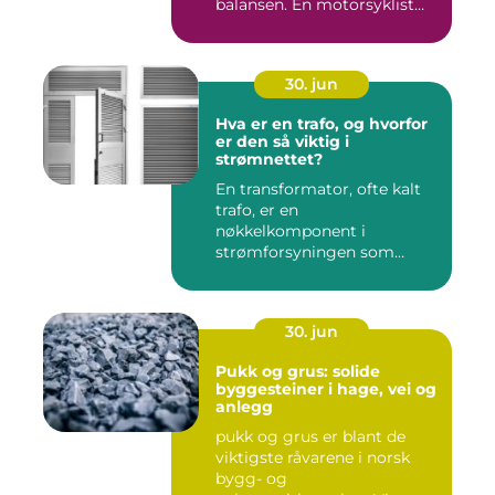
balansen. En motorsyklist
er...
30. jun
Hva er en trafo, og hvorfor
er den så viktig i
strømnettet?
En transformator, ofte kalt
trafo, er en
nøkkelkomponent i
strømforsyningen som
omgir oss hver enest...
30. jun
Pukk og grus: solide
byggesteiner i hage, vei og
anlegg
pukk og grus er blant de
viktigste råvarene i norsk
bygg- og