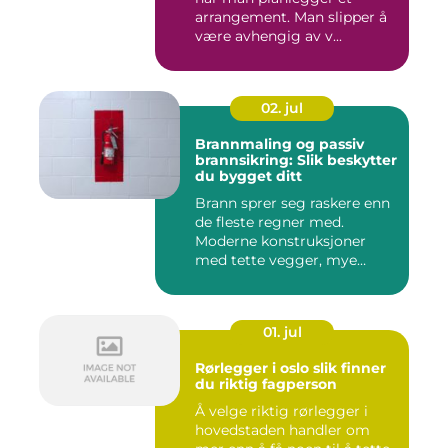
arrangement. Man slipper å
være avhengig av v...
02. jul
Brannmaling og passiv
brannsikring: Slik beskytter
du bygget ditt
Brann sprer seg raskere enn
de fleste regner med.
Moderne konstruksjoner
med tette vegger, mye
elekt...
01. jul
Rørlegger i oslo slik finner
du riktig fagperson
Å velge riktig rørlegger i
hovedstaden handler om