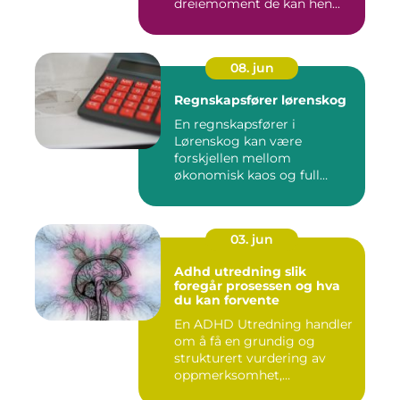
dreiemoment de kan hen...
08. jun
Regnskapsfører lørenskog
En regnskapsfører i
Lørenskog kan være
forskjellen mellom
økonomisk kaos og full
kontroll i hverdage...
03. jun
Adhd utredning slik
foregår prosessen og hva
du kan forvente
En ADHD Utredning handler
om å få en grundig og
strukturert vurdering av
oppmerksomhet,
impulskontro...