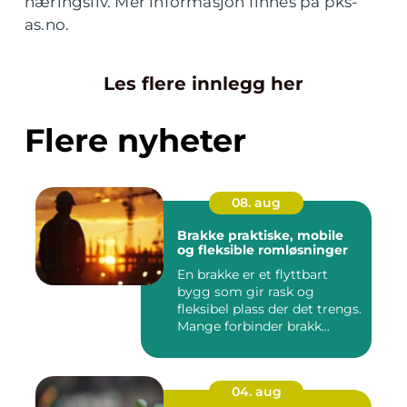
næringsliv. Mer informasjon finnes på pks-
as.no.
Les flere innlegg her
Flere nyheter
08. aug
Brakke praktiske, mobile
og fleksible romløsninger
En brakke er et flyttbart
bygg som gir rask og
fleksibel plass der det trengs.
Mange forbinder brakk...
04. aug