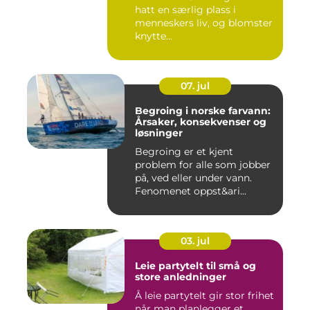
hatt en særlig plass i
menneskers liv, og blomster
knytte...
07. jul
Begroing i norske farvann:
Årsaker, konsekvenser og
løsninger
Begroing er et kjent
problem for alle som jobber
på, ved eller under vann.
Fenomenet oppst&ari...
03. jul
Leie partytelt til små og
store anledninger
Å leie partytelt gir stor frihet
når man planlegger et