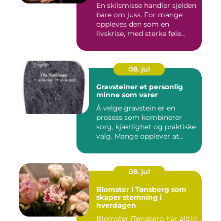
En skilsmisse handler sjelden
bare om juss. For mange
oppleves den som en
livskrise, med sterke føle...
08. jul
Gravsteiner et personlig
minne som varer
Å velge gravstein er en
prosess som kombinerer
sorg, kjærlighet og praktiske
valg. Mange opplever at...
08. jul
Blomster i Tønsberg som
skaper stemning i
hverdagen
Blomster iTønsberg har alltid