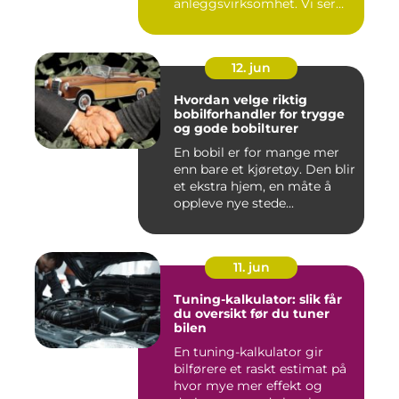
anleggsvirksomhet. Vi ser
dem overalt, ...
12. jun
Hvordan velge riktig
bobilforhandler for trygge
og gode bobilturer
En bobil er for mange mer
enn bare et kjøretøy. Den blir
et ekstra hjem, en måte å
oppleve nye stede...
11. jun
Tuning-kalkulator: slik får
du oversikt før du tuner
bilen
En tuning-kalkulator gir
bilførere et raskt estimat på
hvor mye mer effekt og