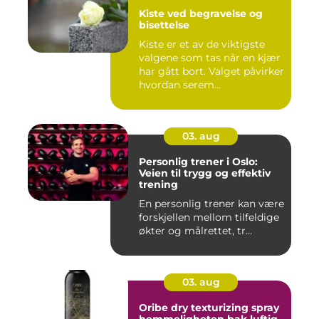
Kiste ved begravelse og
bisettelse
Kiste er et av de viktigste
valgene som tas når en kjær
har gått bort. Valget påvirker
hvordan serem...
03. aug
Personlig trener i Oslo:
Veien til trygg og effektiv
trening
En personlig trener kan være
forskjellen mellom tilfeldige
økter og målrettet, tr...
03. aug
Oribe dry texturizing spray