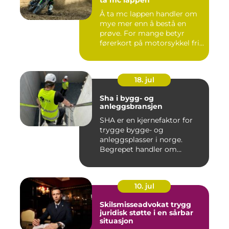
ta mc lappen
Å ta mc lappen handler om
mye mer enn å bestå en
prøve. For mange betyr
førerkort på motorsykkel fri...
18. jul
Sha i bygg- og
anleggsbransjen
SHA er en kjernefaktor for
trygge bygge- og
anleggsplasser i norge.
Begrepet handler om
hvordan arbe...
10. jul
Skilsmisseadvokat trygg
juridisk støtte i en sårbar
situasjon