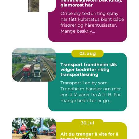
hemmeligheten bak luftig,
glamorøst hår
Oribe dry texturizing spray
har fått kultstatus blant både
frisører og hårentusiaster.
Mange beskriv...
03. aug
Transport trondheim slik
velger bedrifter riktig
transportløsning
Transport i en by som
Trondheim handler om mer
enn å få varer fra A til B. For
mange bedrifter er go...
30. jul
Alt du trenger å vite for å