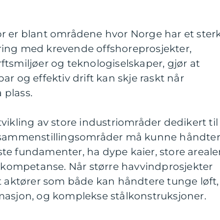
r er blant områdene hvor Norge har et ster
ing med krevende offshoreprosjekter,
tsmiljøer og teknologiselskaper, gjør at
r og effektiv drift kan skje raskt når
 plass.
vikling av store industriområder dedikert til
g sammenstillingsområder må kunne håndte
te fundamenter, ha dype kaier, store areale
t kompetanse. Når større havvindprosjekter
t aktører som både kan håndtere tunge løft,
masjon, og komplekse stålkonstruksjoner.