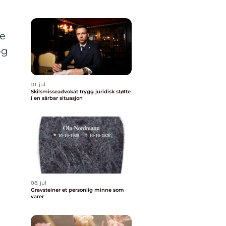
re
og
10. jul
Skilsmisseadvokat trygg juridisk støtte
i en sårbar situasjon
08. jul
Gravsteiner et personlig minne som
varer