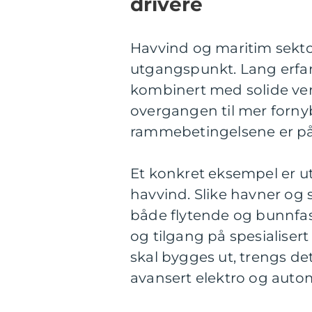
drivere
Havvind og maritim sekto
utgangspunkt. Lang erfar
kombinert med solide verf
overgangen til mer fornyba
rammebetingelsene er på
Et konkret eksempel er ut
havvind. Slike havner o
både flytende og bunnfas
og tilgang på spesialiser
skal bygges ut, trengs de
avansert elektro og auto