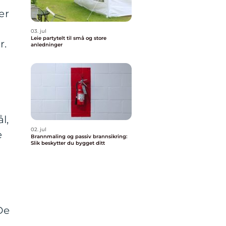
er
03. jul
Leie partytelt til små og store
r.
anledninger
l,
02. jul
e
Brannmaling og passiv brannsikring:
Slik beskytter du bygget ditt
De