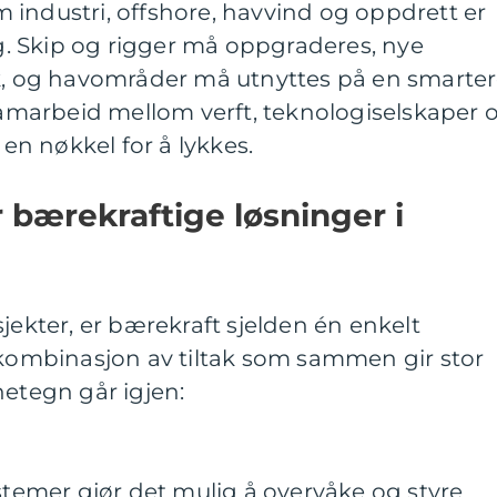
industri, offshore, havvind og oppdrett er
lig. Skip og rigger må oppgraderes, nye
uk, og havområder må utnyttes på en smarte
marbeid mellom verft, teknologiselskaper 
 en nøkkel for å lykkes.
bærekraftige løsninger i
jekter, er bærekraft sjelden én enkelt
 kombinasjon av tiltak som sammen gir stor
netegn går igjen:
emer gjør det mulig å overvåke og styre