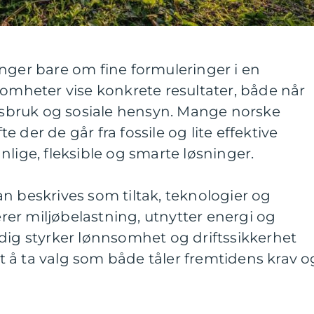
nger bare om fine formuleringer i en
somheter vise konkrete resultater, både når
ursbruk og sosiale hensyn. Mange norske
fte der de går fra fossile og lite effektive
nlige, fleksible og smarte løsninger.
n beskrives som tiltak, teknologier og
er miljøbelastning, utnytter energi og
dig styrker lønnsomhet og driftssikkerhet
det å ta valg som både tåler fremtidens krav o