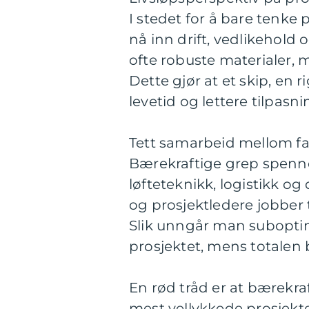
I stedet for å bare tenke 
nå inn drift, vedlikehold
ofte robuste materialer, m
Dette gjør at et skip, en 
levetid og lettere tilpasn
Tett samarbeid mellom fa
Bærekraftige grep spenner 
løfteteknikk, logistikk og 
og prosjektledere jobber 
Slik unngår man subopti
prosjektet, mens totalen b
En rød tråd er at bærekra
mest vellykkede prosjekte