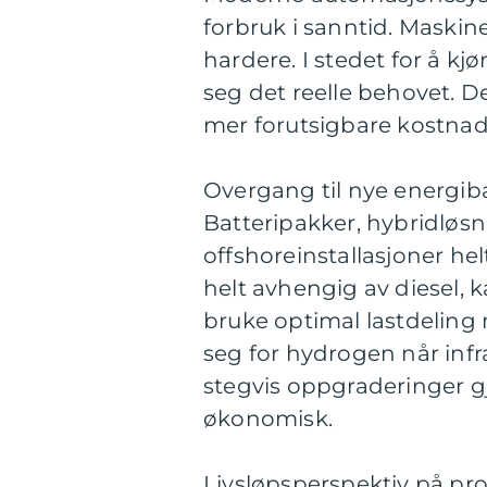
forbruk i sanntid. Maskin
hardere. I stedet for å kjør
seg det reelle behovet. De
mer forutsigbare kostnad
Overgang til nye energi
Batteripakker, hybridløs
offshoreinstallasjoner hel
helt avhengig av diesel, k
bruke optimal lastdeling 
seg for hydrogen når infr
stegvis oppgraderinger g
økonomisk.
Livsløpsperspektiv på pro