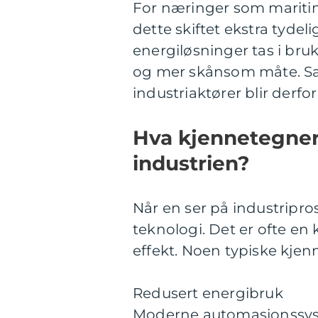
For næringer som maritim 
dette skiftet ekstra tyde
energiløsninger tas i br
og mer skånsom måte. Sa
industriaktører blir derfor
Hva kjennetegner 
industrien?
Når en ser på industripros
teknologi. Det er ofte en
effekt. Noen typiske kjen
Redusert energibruk
Moderne automasjonssyst