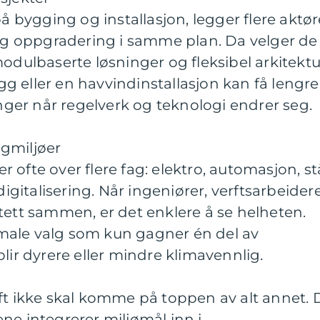
på bygging og installasjon, legger flere aktør
 og oppgradering i samme plan. Da velger de
odulbaserte løsninger og fleksibel arkitektu
rigg eller en havvindinstallasjon kan få lengre
inger når regelverk og teknologi endrer seg.
gmiljøer
ofte over flere fag: elektro, automasjon, stå
digitalisering. Når ingeniører, verftsarbeider
tett sammen, er det enklere å se helheten.
male valg som kun gagner én del av
lir dyrere eller mindre klimavennlig.
ft ikke skal komme på toppen av alt annet. 
ne integrerer miljømål inn i