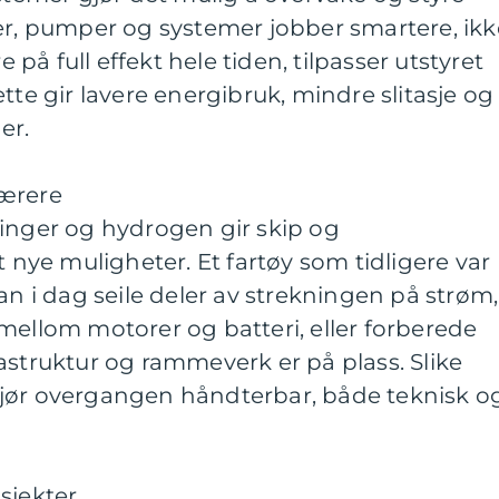
er, pumper og systemer jobber smartere, ikk
e på full effekt hele tiden, tilpasser utstyret
tte gir lavere energibruk, mindre slitasje og
er.
bærere
ninger og hydrogen gir skip og
t nye muligheter. Et fartøy som tidligere var
an i dag seile deler av strekningen på strøm,
mellom motorer og batteri, eller forberede
astruktur og rammeverk er på plass. Slike
jør overgangen håndterbar, både teknisk o
sjekter