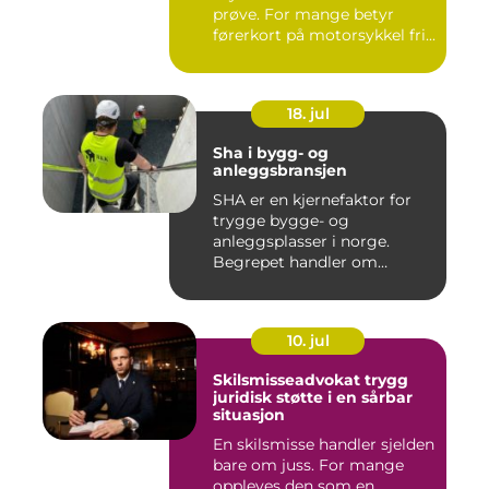
prøve. For mange betyr
førerkort på motorsykkel fri...
18. jul
Sha i bygg- og
anleggsbransjen
SHA er en kjernefaktor for
trygge bygge- og
anleggsplasser i norge.
Begrepet handler om
hvordan arbe...
10. jul
Skilsmisseadvokat trygg
juridisk støtte i en sårbar
situasjon
En skilsmisse handler sjelden
bare om juss. For mange
oppleves den som en