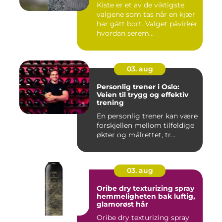
Kiste er et av de viktigste
valgene som tas når en kjær
har gått bort. Valget påvirker
hvordan serem...
03. aug
Personlig trener i Oslo:
Veien til trygg og effektiv
trening
En personlig trener kan være
forskjellen mellom tilfeldige
økter og målrettet, tr...
03. aug
Oribe dry texturizing spray
hemmeligheten bak luftig,
glamorøst hår
Oribe dry texturizing spray