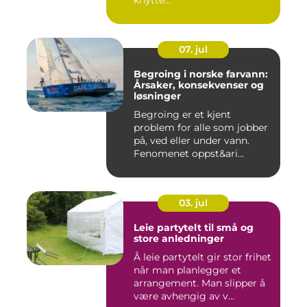
07. jul
Begroing i norske farvann:
Årsaker, konsekvenser og
løsninger
Begroing er et kjent
problem for alle som jobber
på, ved eller under vann.
Fenomenet oppst&ari...
03. jul
Leie partytelt til små og
store anledninger
Å leie partytelt gir stor frihet
når man planlegger et
arrangement. Man slipper å
være avhengig av v...