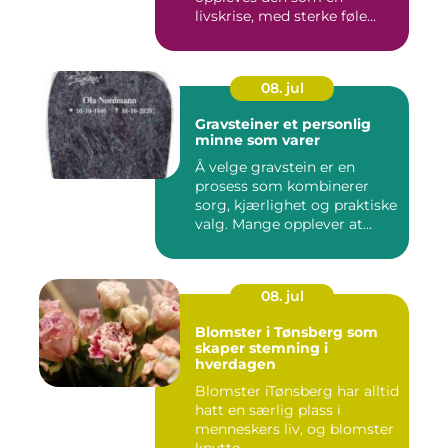
livskrise, med sterke føle...
08. jul
Gravsteiner et personlig
minne som varer
Å velge gravstein er en
prosess som kombinerer
sorg, kjærlighet og praktiske
valg. Mange opplever at...
08. jul
Blomster i Tønsberg som
skaper stemning i
hverdagen
Blomster iTønsberg har alltid
hatt en særlig plass i
menneskers liv, og blomster
knytte...