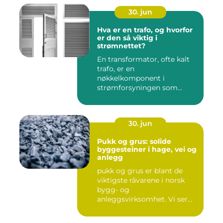
30. jun
Hva er en trafo, og hvorfor
er den så viktig i
strømnettet?
En transformator, ofte kalt
trafo, er en
nøkkelkomponent i
strømforsyningen som
omgir oss hver enest...
30. jun
Pukk og grus: solide
byggesteiner i hage, vei og
anlegg
pukk og grus er blant de
viktigste råvarene i norsk
bygg- og
anleggsvirksomhet. Vi ser
dem overalt, ...