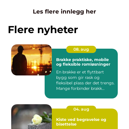
Les flere innlegg her
Flere nyheter
08. aug
Brakke praktiske, mobile
og fleksible romløsninger
En brakke er et flyttbart
bygg som gir rask og
fleksibel plass der det trengs.
Mange forbinder brakk...
04. aug
Kiste ved begravelse og
bisettelse