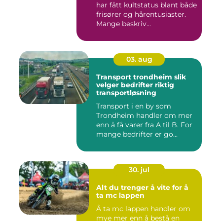
har fått kultstatus blant både
frisører og hårentusiaster.
Mange beskriv...
03. aug
Transport trondheim slik
velger bedrifter riktig
transportløsning
Transport i en by som
Trondheim handler om mer
enn å få varer fra A til B. For
mange bedrifter er go...
30. jul
Alt du trenger å vite for å
ta mc lappen
Å ta mc lappen handler om
mye mer enn å bestå en