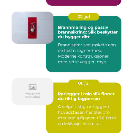
02. jul
Brannmaling og passiv
brannsikring: Slik beskytter
du bygget ditt
Brann sprer seg raskere enn
de fleste regner med.
Moderne konstruksjoner
med tette vegger, mye
elekt...
01. jul
Rørlegger i oslo slik finner
du riktig fagperson
Å velge riktig rørlegger i
hovedstaden handler om
mer enn å få noen til å tette
en lekkasje. Vann- o...