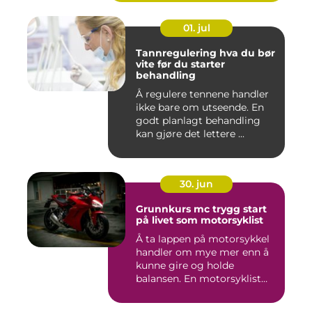
01. jul
Tannregulering hva du bør
vite før du starter
behandling
Å regulere tennene handler
ikke bare om utseende. En
godt planlagt behandling
kan gjøre det lettere ...
30. jun
Grunnkurs mc trygg start
på livet som motorsyklist
Å ta lappen på motorsykkel
handler om mye mer enn å
kunne gire og holde
balansen. En motorsyklist
er...