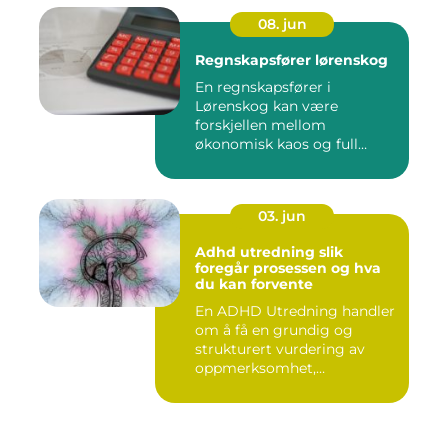
08. jun
Regnskapsfører lørenskog
En regnskapsfører i
Lørenskog kan være
forskjellen mellom
økonomisk kaos og full
kontroll i hverdage...
03. jun
Adhd utredning slik
foregår prosessen og hva
du kan forvente
En ADHD Utredning handler
om å få en grundig og
strukturert vurdering av
oppmerksomhet,
impulskontro...