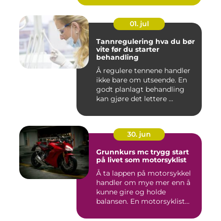
01. jul
Tannregulering hva du bør
vite før du starter
behandling
Å regulere tennene handler
ikke bare om utseende. En
godt planlagt behandling
kan gjøre det lettere ...
30. jun
Grunnkurs mc trygg start
på livet som motorsyklist
Å ta lappen på motorsykkel
handler om mye mer enn å
kunne gire og holde
balansen. En motorsyklist
er...