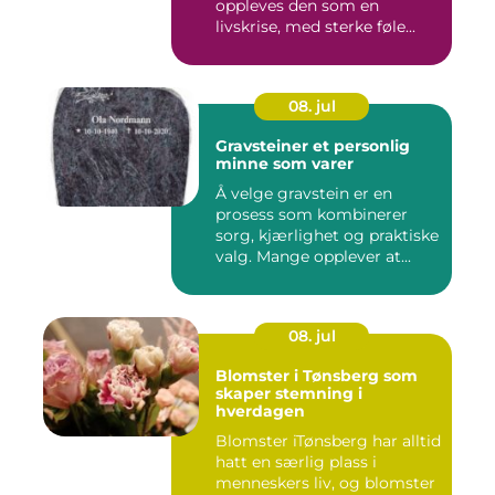
oppleves den som en
livskrise, med sterke føle...
08. jul
Gravsteiner et personlig
minne som varer
Å velge gravstein er en
prosess som kombinerer
sorg, kjærlighet og praktiske
valg. Mange opplever at...
08. jul
Blomster i Tønsberg som
skaper stemning i
hverdagen
Blomster iTønsberg har alltid
hatt en særlig plass i
menneskers liv, og blomster