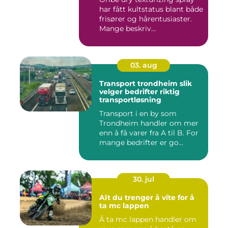
har fått kultstatus blant både
frisører og hårentusiaster.
Mange beskriv...
03. aug
Transport trondheim slik
velger bedrifter riktig
transportløsning
Transport i en by som
Trondheim handler om mer
enn å få varer fra A til B. For
mange bedrifter er go...
30. jul
Alt du trenger å vite for å
ta mc lappen
Å ta mc lappen handler om