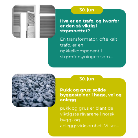
30. jun
Hva er en trafo, og hvorfor
er den så viktig i
strømnettet?
En transformator, ofte kalt
trafo, er en
nøkkelkomponent i
strømforsyningen som
omgir oss hver enest...
30. jun
Pukk og grus: solide
byggesteiner i hage, vei og
anlegg
pukk og grus er blant de
viktigste råvarene i norsk
bygg- og
anleggsvirksomhet. Vi ser
dem overalt, ...