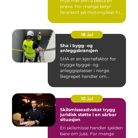
mye mer enn å bestå en
prøve. For mange betyr
førerkort på motorsykkel fri...
18. jul
Sha i bygg- og
anleggsbransjen
SHA er en kjernefaktor for
trygge bygge- og
anleggsplasser i norge.
Begrepet handler om
hvordan arbe...
10. jul
Skilsmisseadvokat trygg
juridisk støtte i en sårbar
situasjon
En skilsmisse handler sjelden
bare om juss. For mange