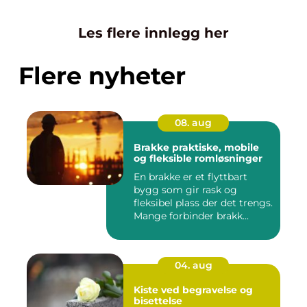
Les flere innlegg her
Flere nyheter
08. aug
Brakke praktiske, mobile
og fleksible romløsninger
En brakke er et flyttbart
bygg som gir rask og
fleksibel plass der det trengs.
Mange forbinder brakk...
04. aug
Kiste ved begravelse og
bisettelse