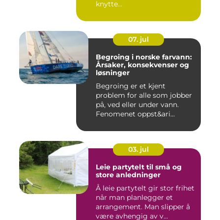
knytte...
07. jul
Begroing i norske farvann:
Årsaker, konsekvenser og
løsninger
Begroing er et kjent
problem for alle som jobber
på, ved eller under vann.
Fenomenet oppst&ari...
03. jul
Leie partytelt til små og
store anledninger
Å leie partytelt gir stor frihet
når man planlegger et
arrangement. Man slipper å
være avhengig av v...