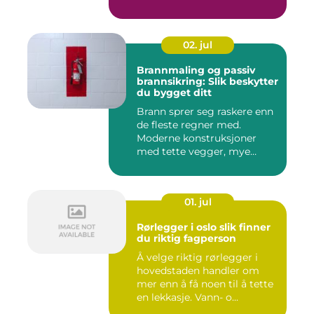
02. jul
Brannmaling og passiv
brannsikring: Slik beskytter
du bygget ditt
Brann sprer seg raskere enn
de fleste regner med.
Moderne konstruksjoner
med tette vegger, mye
elekt...
01. jul
Rørlegger i oslo slik finner
du riktig fagperson
Å velge riktig rørlegger i
hovedstaden handler om
mer enn å få noen til å tette
en lekkasje. Vann- o...