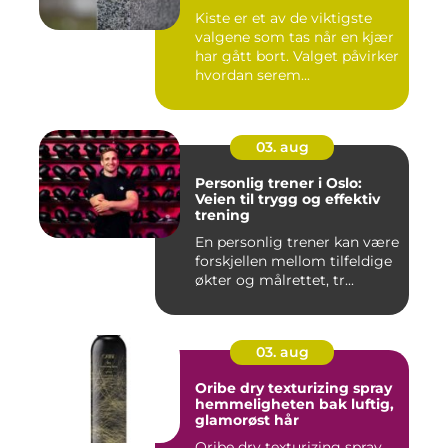
Kiste er et av de viktigste
valgene som tas når en kjær
har gått bort. Valget påvirker
hvordan serem...
03. aug
Personlig trener i Oslo:
Veien til trygg og effektiv
trening
En personlig trener kan være
forskjellen mellom tilfeldige
økter og målrettet, tr...
03. aug
Oribe dry texturizing spray
hemmeligheten bak luftig,
glamorøst hår
Oribe dry texturizing spray