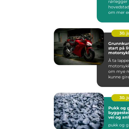
rørlegger 
hovedstad
om mer en
til å tette
Vann- o...
30. 
Grunnkurs m
start på l
motorsykl
Å ta lappe
motorsykk
om mye m
kunne gir
balansen.
motorsyklis
30. 
Pukk og g
byggestei
vei og an
pukk og gr