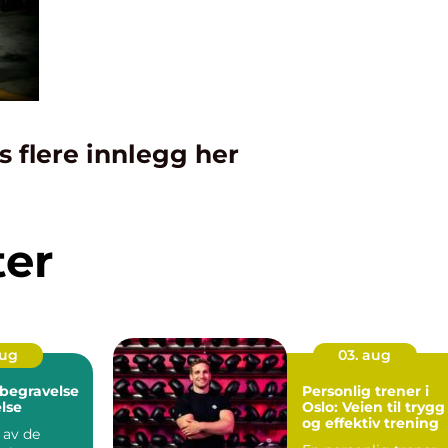
s flere innlegg her
ter
aug
03. aug
 begravelse
Personlig trener i
else
Oslo: Veien til trygg
og effektiv trening
t av de