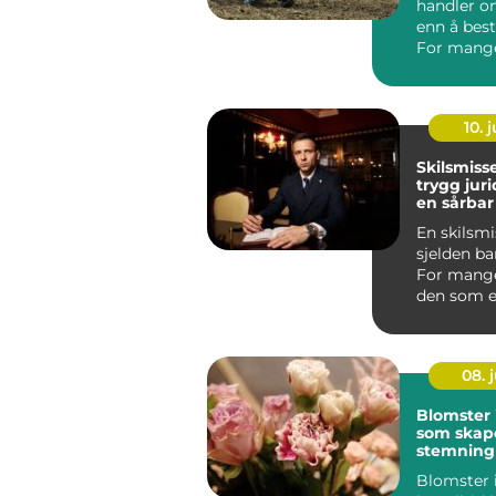
handler 
enn å best
For mange
førerkort 
motorsykkel
10. j
Skilsmiss
trygg juri
en sårbar
En skilsmi
sjelden ba
For mange
den som en
med sterke
08. j
Blomster 
som skap
stemning 
hverdage
Blomster 