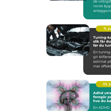
de viktigs
norsk byg
anleggsvi
Vi ser dem 
11. j
Tuning-ka
slik får d
før du tu
En tuning-
gir bilføre
estimat p
mer effek
dreiemom
hen...
03. 
Adhd utredn
foregår p
hva du ka
En ADHD 