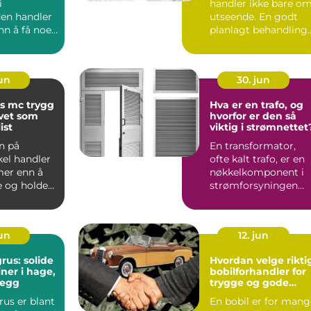
i
handler ikke bare o
en handler
utseende. En godt
n å få noen
planlagt behandling
 en lekkasje.
kan gjøre det lettere
...
jun
30. jun
c trygg
Hva er en trafo, og
ivet som
hvorfor er den så
ist
viktig i strømnettet
n på
En transformator,
el handler
ofte kalt trafo, er en
er enn å
nøkkelkomponent i
e og holde
strømforsyningen
 En
som omgir oss hver
t er...
enest...
jun
12. jun
rus: solide
Hvordan velge rikti
ner i hage,
bobilforhandler for
legg
trygge og gode
bobilturer
us er blant
En bobil er for mang