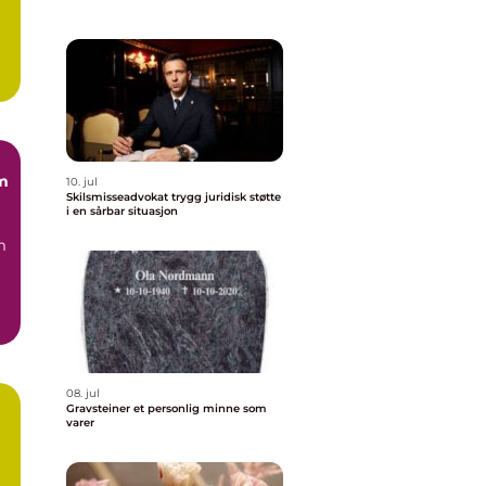
m
10. jul
Skilsmisseadvokat trygg juridisk støtte
i en sårbar situasjon
m
08. jul
Gravsteiner et personlig minne som
varer