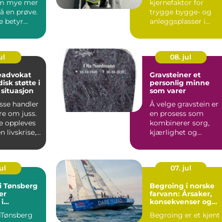
om mye mer
kjernefaktor for
å en prøve.
trygge bygge- og
 betyr
anleggsplasser i
på
norge. Begrepet
 fri...
handler om hvordan
arbe...
ul
08. jul
eadvokat
Gravsteiner et
disk støtte i
personlig minne
 situasjon
som varer
sse handler
Å velge gravstein er
re om juss.
en prosess som
 oppleves
kombinerer sorg,
 livskrise,
kjærlighet og
 føle...
praktiske valg. Mang
opplever at...
ul
07. jul
i Tønsberg
Begroing i norske
er
farvann: Årsaker,
i
konsekvenser og
n
løsninger
iTønsberg
Begroing er et kjent