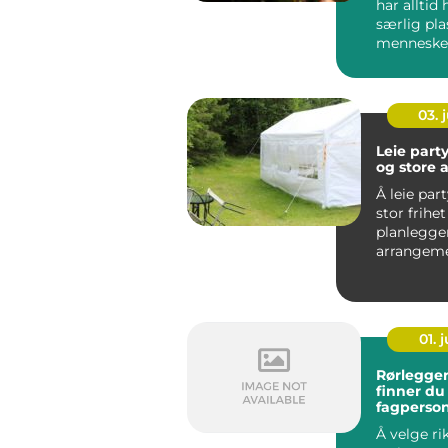
har alltid 
særlig pla
mennesker
blomster k
03. j
Leie party
og store 
Å leie part
stor frihe
planlegge
arrangem
slipper å 
avhengig a
01. j
Rørlegger i 
finner du 
fagperso
Å velge ri