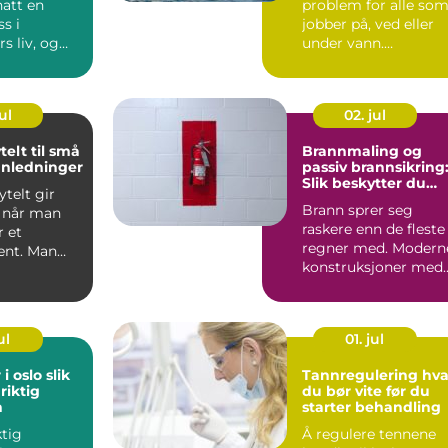
hatt en
problem for alle so
ss i
jobber på, ved eller
s liv, og
under vann.
nytte...
Fenomenet
oppst&ari...
ul
02. jul
telt til små
Brannmaling og
anledninger
passiv brannsikring
Slik beskytter du
ytelt gir
bygget ditt
Brann sprer seg
t når man
raskere enn de fleste
r et
regner med. Modern
ent. Man
konstruksjoner med
være
tette vegger, mye
v v...
elekt...
ul
01. jul
oslo slik
Tannregulering hva
riktig
du bør vite før du
n
starter behandling
ktig
Å regulere tennene