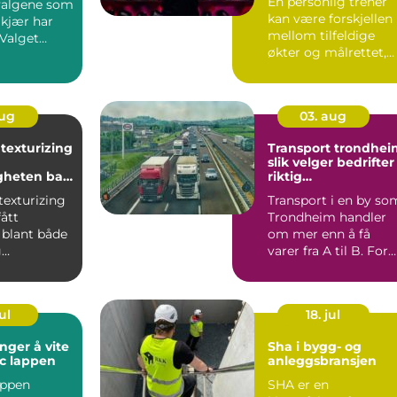
En personlig trener
 valgene som
kan være forskjellen
 kjær har
mellom tilfeldige
 Valget
økter og målrettet,
hvordan
tr...
aug
03. aug
 texturizing
Transport trondhei
slik velger bedrifter
heten bak
riktig
amorøst hår
transportløsning
texturizing
Transport i en by so
fått
Trondheim handler
 blant både
om mer enn å få
g
varer fra A til B. For
ster.
mange bedrifter er
riv...
go...
ul
18. jul
nger å vite
Sha i bygg- og
mc lappen
anleggsbransjen
appen
SHA er en