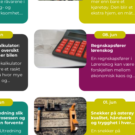
te råvarene i
mer enn bare et
g- og
kjøretøy. Den blir et
rksomhet.
ekstra hjem, en måt
overalt, ...
å oppleve nye stede..
un
08. jun
lkulator:
Regnskapsfører
u oversikt
lørenskog
ner bilen
En regnskapsfører i
kalkulator
Lørenskog kan være
re et raskt
forskjellen mellom
å hvor mye
økonomisk kaos og
t og
full kontroll i
ent de kan
hverdage...
jun
01. jun
ing slik
Snekker på osterøy
rosessen og
kvalitet, håndverk
n forvente
og trygghet i hver
detalj
Utredning
En snekker på