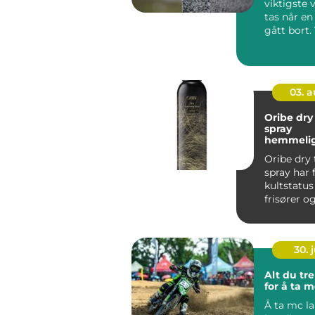
viktigste
tas når en
gått bort.
påvirker 
serem...
03. 
Oribe dry
spray
hemmelig
luftig, gl
Oribe dry 
spray har 
kultstatus
frisører o
hårentusia
Mange besk
30. j
Alt du tre
for å ta 
Å ta mc l