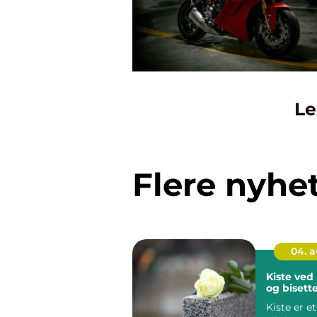
Le
Flere nyhe
04. 
Kiste ved
og bisett
Kiste er e