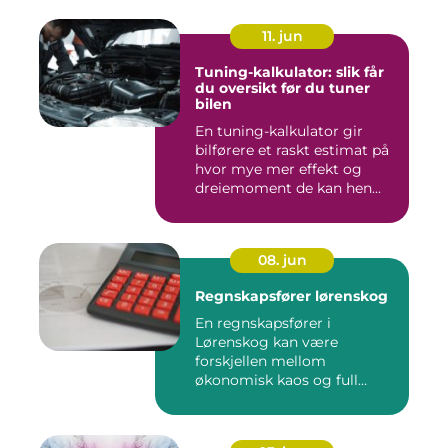
11. jun
Tuning-kalkulator: slik får
du oversikt før du tuner
bilen
En tuning-kalkulator gir
bilførere et raskt estimat på
hvor mye mer effekt og
dreiemoment de kan hen...
08. jun
Regnskapsfører lørenskog
En regnskapsfører i
Lørenskog kan være
forskjellen mellom
økonomisk kaos og full
kontroll i hverdage...