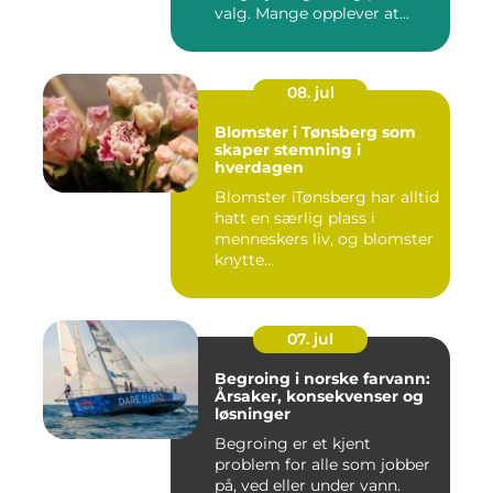
valg. Mange opplever at...
08. jul
Blomster i Tønsberg som
skaper stemning i
hverdagen
Blomster iTønsberg har alltid
hatt en særlig plass i
menneskers liv, og blomster
knytte...
07. jul
Begroing i norske farvann:
Årsaker, konsekvenser og
løsninger
Begroing er et kjent
problem for alle som jobber
på, ved eller under vann.