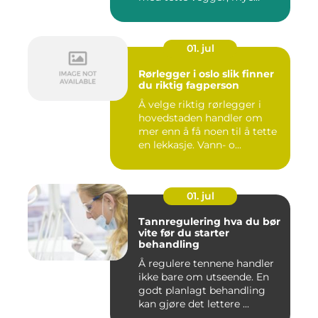
elekt...
01. jul
Rørlegger i oslo slik finner
du riktig fagperson
Å velge riktig rørlegger i
hovedstaden handler om
mer enn å få noen til å tette
en lekkasje. Vann- o...
01. jul
Tannregulering hva du bør
vite før du starter
behandling
Å regulere tennene handler
ikke bare om utseende. En
godt planlagt behandling
kan gjøre det lettere ...