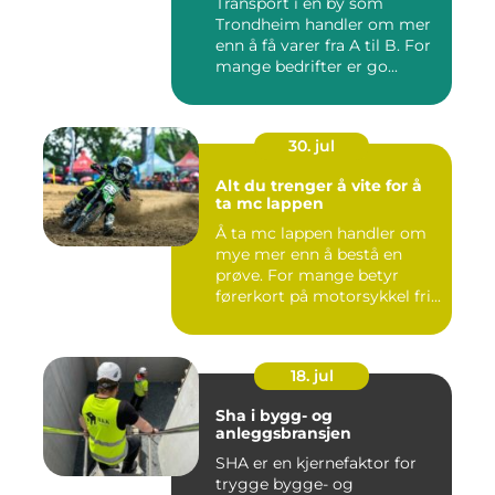
Transport i en by som
Trondheim handler om mer
enn å få varer fra A til B. For
mange bedrifter er go...
30. jul
Alt du trenger å vite for å
ta mc lappen
Å ta mc lappen handler om
mye mer enn å bestå en
prøve. For mange betyr
førerkort på motorsykkel fri...
18. jul
Sha i bygg- og
anleggsbransjen
SHA er en kjernefaktor for
trygge bygge- og