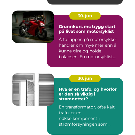
30. jun
Grunnkurs mc trygg start
på livet som motorsyklist
Å ta lappen på motorsykkel
handler om mye mer enn å
kunne gire og holde
balansen. En motorsyklist
er...
30. jun
Hva er en trafo, og hvorfor
er den så viktig i
strømnettet?
En transformator, ofte kalt
trafo, er en
nøkkelkomponent i
strømforsyningen som
omgir oss hver enest...