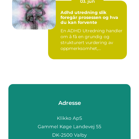
03. jun
Adhd utredning slik
foregår prosessen og hva
du kan forvente
En ADHD Utredning handler
om å få en grundig og
strukturert vurdering av
oppmerksomhet,
impulskontro...
Adresse