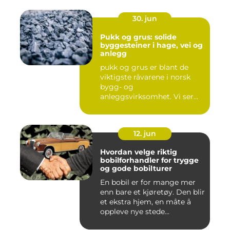
30. jun
Pukk og grus: solide
byggesteiner i hage, vei og
anlegg
pukk og grus er blant de
viktigste råvarene i norsk
bygg- og
anleggsvirksomhet. Vi ser
dem overalt, ...
12. jun
Hvordan velge riktig
bobilforhandler for trygge
og gode bobilturer
En bobil er for mange mer
enn bare et kjøretøy. Den blir
et ekstra hjem, en måte å
oppleve nye stede...