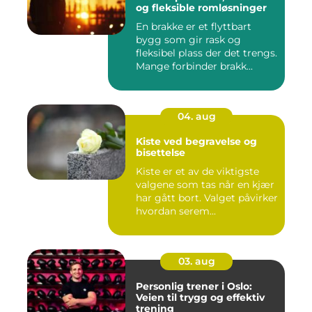
og fleksible romløsninger
En brakke er et flyttbart
bygg som gir rask og
fleksibel plass der det trengs.
Mange forbinder brakk...
04. aug
Kiste ved begravelse og
bisettelse
Kiste er et av de viktigste
valgene som tas når en kjær
har gått bort. Valget påvirker
hvordan serem...
03. aug
Personlig trener i Oslo:
Veien til trygg og effektiv
trening