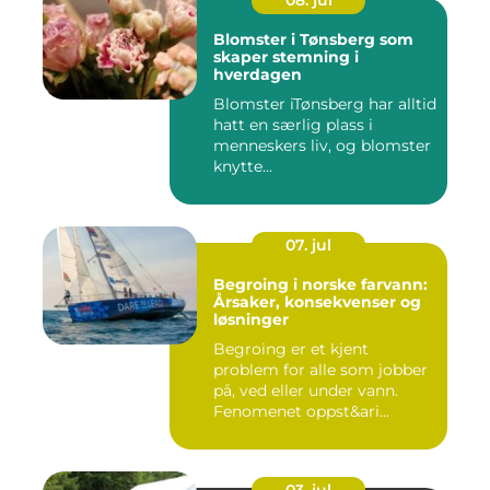
08. jul
Blomster i Tønsberg som
skaper stemning i
hverdagen
Blomster iTønsberg har alltid
hatt en særlig plass i
menneskers liv, og blomster
knytte...
07. jul
Begroing i norske farvann:
Årsaker, konsekvenser og
løsninger
Begroing er et kjent
problem for alle som jobber
på, ved eller under vann.
Fenomenet oppst&ari...