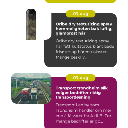
03. aug
Oribe dry texturizing spray
hemmeligheten bak luftig,
glamorøst hår
Oribe dry texturizing spray
har fått kultstatus blant både
frisører og hårentusiaster.
Mange beskriv...
03. aug
Transport trondheim slik
velger bedrifter riktig
transportløsning
Transport i en by som
Trondheim handler om mer
enn å få varer fra A til B. For
mange bedrifter er go...