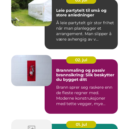
03. jul
Leie partytelt til små og
store anledninger
Å leie partytelt gir stor frihet
når man planlegger et
arrangement. Man slipper å
være avhengig av v...
02. jul
Brannmaling og passiv
brannsikring: Slik beskytter
du bygget ditt
Brann sprer seg raskere enn
de fleste regner med.
Moderne konstruksjoner
med tette vegger, mye
elekt...
01. jul