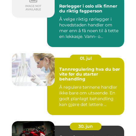
Rørlegger i oslo slik finner
du riktig fagperson
Å velge riktig rørlegger i
hovedstaden handler om
mer enn å få noen til å tette
en lekkasje. Vann- o...
01. jul
Tannregulering hva du bør
vite før du starter
behandling
Å regulere tennene handler
ikke bare om utseende. En
godt planlagt behandling
kan gjøre det lettere ...
30. jun