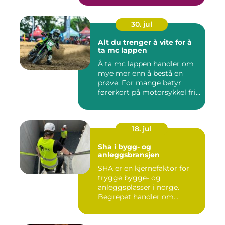
30. jul
Alt du trenger å vite for å
ta mc lappen
Å ta mc lappen handler om
mye mer enn å bestå en
prøve. For mange betyr
førerkort på motorsykkel fri...
18. jul
Sha i bygg- og
anleggsbransjen
SHA er en kjernefaktor for
trygge bygge- og
anleggsplasser i norge.
Begrepet handler om
hvordan arbe...