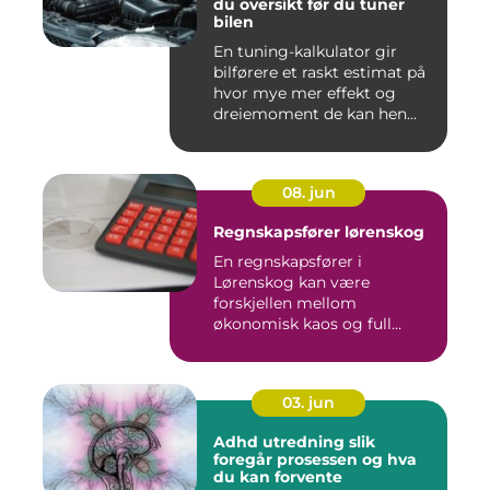
du oversikt før du tuner
bilen
En tuning-kalkulator gir
bilførere et raskt estimat på
hvor mye mer effekt og
dreiemoment de kan hen...
08. jun
Regnskapsfører lørenskog
En regnskapsfører i
Lørenskog kan være
forskjellen mellom
økonomisk kaos og full
kontroll i hverdage...
03. jun
Adhd utredning slik
foregår prosessen og hva
du kan forvente