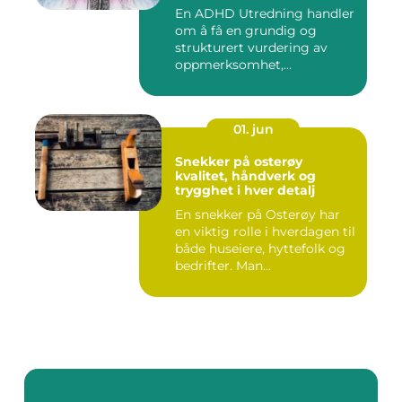
En ADHD Utredning handler
om å få en grundig og
strukturert vurdering av
oppmerksomhet,
impulskontro...
01. jun
Snekker på osterøy
kvalitet, håndverk og
trygghet i hver detalj
En snekker på Osterøy har
en viktig rolle i hverdagen til
både huseiere, hyttefolk og
bedrifter. Man...