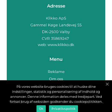
Adresse
web:
www.klikko.dk
Menu
Reklame
Om oss
Cookies
På vores website bruges cookies til at huske dine
indstillinger, statistik og personalisering af indhold og
Kontakt Oss
annoncer. Denne information deles med tredjepart. Ved
Sitemap
fortsat brug af websiden godkender du cookiepolitikken.
Ok
Privatlivspolitik