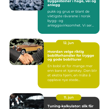
byggesteiner i hage, vei og
anlegg
pukk og grus er blant de
viktigste råvarene i norsk
bygg- og
anleggsvirksomhet. Vi ser
dem overalt, ...
12. jun
Hvordan velge riktig
bobilforhandler for trygge
og gode bobilturer
En bobil er for mange mer
enn bare et kjøretøy. Den blir
et ekstra hjem, en måte å
oppleve nye stede...
11. jun
Tuning-kalkulator: slik får