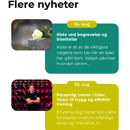
Flere nyheter
04. aug
Kiste ved begravelse og
bisettelse
Kiste er et av de viktigste
valgene som tas når en kjær
har gått bort. Valget påvirker
hvordan serem...
03. aug
Personlig trener i Oslo:
Veien til trygg og effektiv
trening
En personlig trener kan være
forskjellen mellom tilfeldige
økter og målrettet, tr...