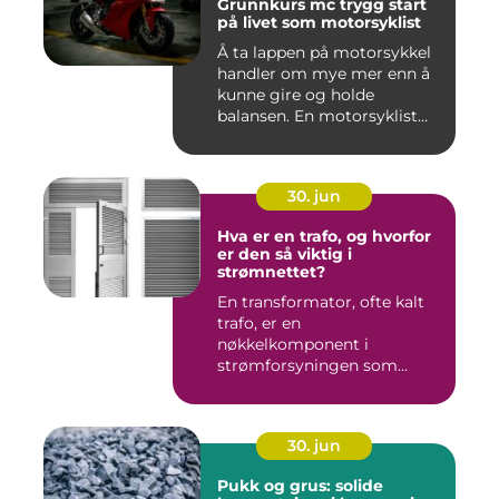
Grunnkurs mc trygg start
på livet som motorsyklist
Å ta lappen på motorsykkel
handler om mye mer enn å
kunne gire og holde
balansen. En motorsyklist
er...
30. jun
Hva er en trafo, og hvorfor
er den så viktig i
strømnettet?
En transformator, ofte kalt
trafo, er en
nøkkelkomponent i
strømforsyningen som
omgir oss hver enest...
30. jun
Pukk og grus: solide