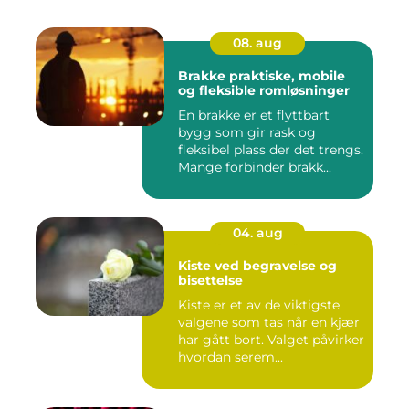
08. aug
Brakke praktiske, mobile
og fleksible romløsninger
En brakke er et flyttbart
bygg som gir rask og
fleksibel plass der det trengs.
Mange forbinder brakk...
04. aug
Kiste ved begravelse og
bisettelse
Kiste er et av de viktigste
valgene som tas når en kjær
har gått bort. Valget påvirker
hvordan serem...