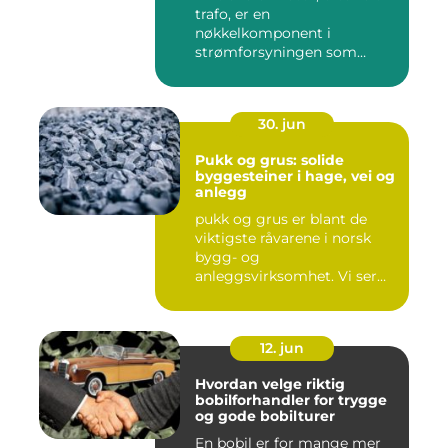
trafo, er en
nøkkelkomponent i
strømforsyningen som
omgir oss hver enest...
30. jun
Pukk og grus: solide
byggesteiner i hage, vei og
anlegg
pukk og grus er blant de
viktigste råvarene i norsk
bygg- og
anleggsvirksomhet. Vi ser
dem overalt, ...
12. jun
Hvordan velge riktig
bobilforhandler for trygge
og gode bobilturer
En bobil er for mange mer