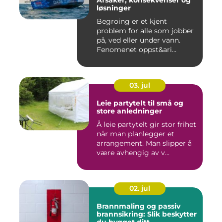
Årsaker, konsekvenser og
løsninger
Begroing er et kjent
problem for alle som jobber
på, ved eller under vann.
Fenomenet oppst&ari...
03. jul
Leie partytelt til små og
store anledninger
Å leie partytelt gir stor frihet
når man planlegger et
arrangement. Man slipper å
være avhengig av v...
02. jul
Brannmaling og passiv
brannsikring: Slik beskytter