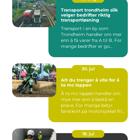
Transport trondheim slik
velger bedrifter riktig
transportløsning
Transport i en by som
Trondheim handler om mer
enn å få varer fra A til B. For
mange bedrifter er go...
30. jul
Alt du trenger å vite for å
ta mc lappen
Å ta mc lappen handler om
mye mer enn å bestå en
prøve. For mange betyr
førerkort på motorsykkel fri...
18. jul