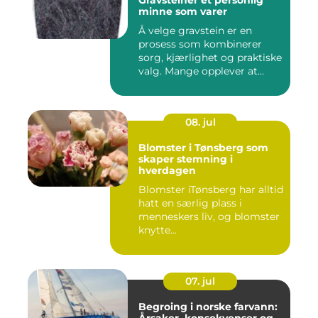
Gravsteiner et personlig
minne som varer
Å velge gravstein er en
prosess som kombinerer
sorg, kjærlighet og praktiske
valg. Mange opplever at...
08. jul
Blomster i Tønsberg som
skaper stemning i
hverdagen
Blomster iTønsberg har alltid
hatt en særlig plass i
menneskers liv, og blomster
knytte...
07. jul
Begroing i norske farvann: