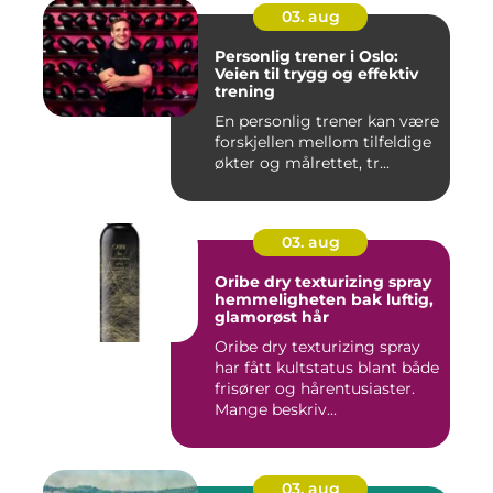
03. aug
Personlig trener i Oslo:
Veien til trygg og effektiv
trening
En personlig trener kan være
forskjellen mellom tilfeldige
økter og målrettet, tr...
03. aug
Oribe dry texturizing spray
hemmeligheten bak luftig,
glamorøst hår
Oribe dry texturizing spray
har fått kultstatus blant både
frisører og hårentusiaster.
Mange beskriv...
03. aug