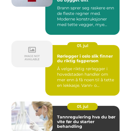
du bygget ditt
Brann sprer seg raskere enn
de fleste regner med.
Moderne konstruksjoner
med tette vegger, mye
elekt...
01. jul
Rørlegger i oslo slik finner
du riktig fagperson
Å velge riktig rørlegger i
hovedstaden handler om
mer enn å få noen til å tette
en lekkasje. Vann- o...
01. jul
Tannregulering hva du bør
vite før du starter
behandling