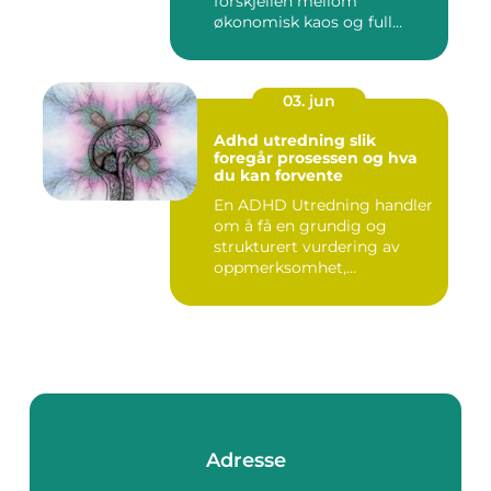
forskjellen mellom
økonomisk kaos og full
kontroll i hverdage...
03. jun
Adhd utredning slik
foregår prosessen og hva
du kan forvente
En ADHD Utredning handler
om å få en grundig og
strukturert vurdering av
oppmerksomhet,
impulskontro...
Adresse