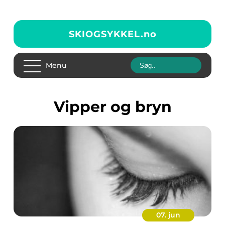
SKIOGSYKKEL.
no
Menu
vipper og bryn
07. jun