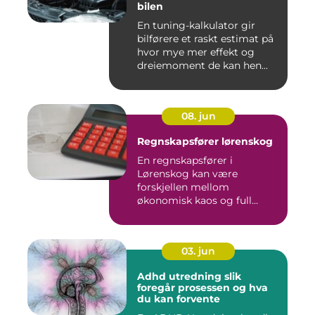
bilen
En tuning-kalkulator gir
bilførere et raskt estimat på
hvor mye mer effekt og
dreiemoment de kan hen...
08. jun
Regnskapsfører lørenskog
En regnskapsfører i
Lørenskog kan være
forskjellen mellom
økonomisk kaos og full
kontroll i hverdage...
03. jun
Adhd utredning slik
foregår prosessen og hva
du kan forvente