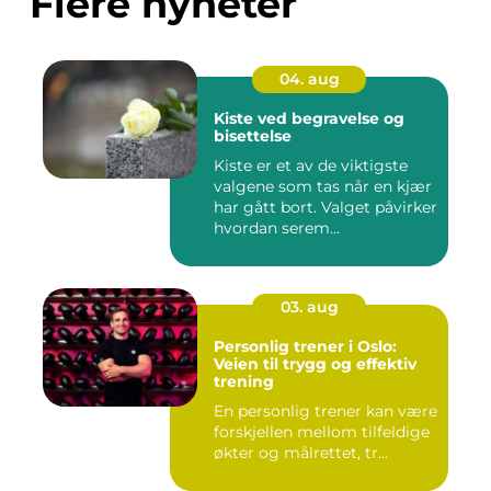
Flere nyheter
04. aug
Kiste ved begravelse og
bisettelse
Kiste er et av de viktigste
valgene som tas når en kjær
har gått bort. Valget påvirker
hvordan serem...
03. aug
Personlig trener i Oslo:
Veien til trygg og effektiv
trening
En personlig trener kan være
forskjellen mellom tilfeldige
økter og målrettet, tr...