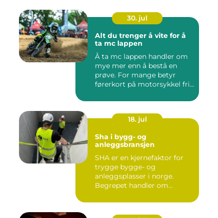
30. jul
Alt du trenger å vite for å
ta mc lappen
Å ta mc lappen handler om
mye mer enn å bestå en
prøve. For mange betyr
førerkort på motorsykkel fri...
18. jul
Sha i bygg- og
anleggsbransjen
SHA er en kjernefaktor for
trygge bygge- og
anleggsplasser i norge.
Begrepet handler om
hvordan arbe...