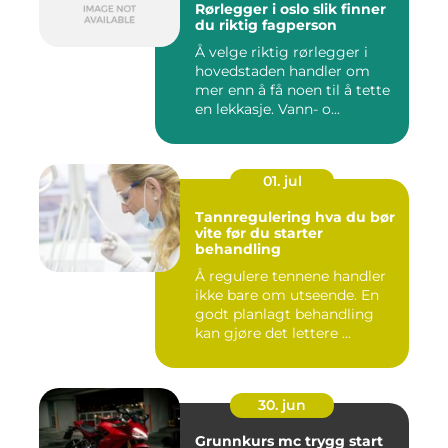
Rørlegger i oslo slik finner
du riktig fagperson
Å velge riktig rørlegger i
hovedstaden handler om
mer enn å få noen til å tette
en lekkasje. Vann- o...
01. jul
Tannregulering hva du bør
vite før du starter
behandling
Å regulere tennene handler
ikke bare om utseende. En
godt planlagt behandling
kan gjøre det lettere ...
30. jun
Grunnkurs mc trygg start