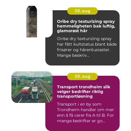
03. aug
Oribe dry texturizing spray
hemmeligheten bak luftig,
glamorøst hår
Oribe dry texturizing spray
har fått kultstatus blant både
frisører og hårentusiaster.
Mange beskriv...
03. aug
Transport trondheim slik
velger bedrifter riktig
transportløsning
Transport i en by som
Trondheim handler om mer
enn å få varer fra A til B. For
mange bedrifter er go...