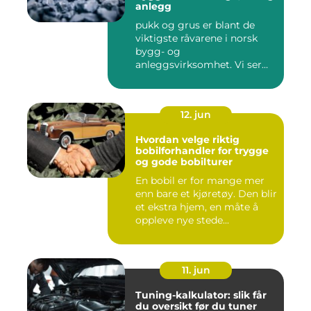
anlegg
pukk og grus er blant de
viktigste råvarene i norsk
bygg- og
anleggsvirksomhet. Vi ser
dem overalt, ...
12. jun
Hvordan velge riktig
bobilforhandler for trygge
og gode bobilturer
En bobil er for mange mer
enn bare et kjøretøy. Den blir
et ekstra hjem, en måte å
oppleve nye stede...
11. jun
Tuning-kalkulator: slik får
du oversikt før du tuner