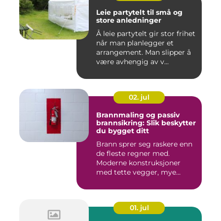
Leie partytelt til små og
store anledninger
Å leie partytelt gir stor frihet
når man planlegger et
arrangement. Man slipper å
være avhengig av v...
02. jul
Brannmaling og passiv
brannsikring: Slik beskytter
du bygget ditt
Brann sprer seg raskere enn
de fleste regner med.
Moderne konstruksjoner
med tette vegger, mye
elekt...
01. jul