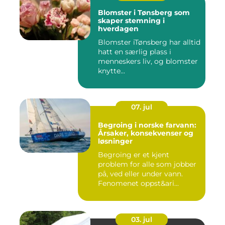
Blomster i Tønsberg som
skaper stemning i
hverdagen
Blomster iTønsberg har alltid
hatt en særlig plass i
menneskers liv, og blomster
knytte...
07. jul
Begroing i norske farvann:
Årsaker, konsekvenser og
løsninger
Begroing er et kjent
problem for alle som jobber
på, ved eller under vann.
Fenomenet oppst&ari...
03. jul