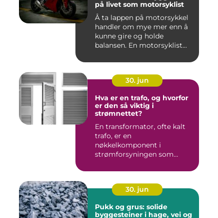
på livet som motorsyklist
Å ta lappen på motorsykkel
handler om mye mer enn å
kunne gire og holde
balansen. En motorsyklist
er...
30. jun
Hva er en trafo, og hvorfor
er den så viktig i
strømnettet?
En transformator, ofte kalt
trafo, er en
nøkkelkomponent i
strømforsyningen som
omgir oss hver enest...
30. jun
Pukk og grus: solide
byggesteiner i hage, vei og