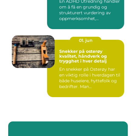
En ADHD Utredning handler
om å få en grundig og
strukturert vurdering av
oppmerksomhet,
impulskontro...
01. jun
Snekker på osterøy
kvalitet, håndverk og
trygghet i hver detalj
En snekker på Osterøy har
en viktig rolle i hverdagen til
både huseiere, hyttefolk og
bedrifter. Man...