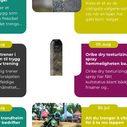
Kiste er et av de
er et
viktigste valgene s
 bygg som
tas når en kjær har
 fleksibel
gått bort. Valget
det trengs.
påvirker hvordan
binder
serem...
aug
03. aug
trener i
Oribe dry texturizi
n til trygg
spray
iv trening
hemmeligheten ba
luftig, glamorøst hå
ig trener
Oribe dry texturizing
orskjellen
spray har fått
feldige
kultstatus blant båd
ålrettet,
frisører og
hårentusiaster.
Mange beskriv...
aug
30. jul
t trondheim
Alt du trenger å vit
r bedrifter
for å ta mc lappen