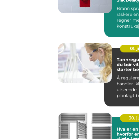
bygget di
Brann spr
raskere en
regner me
konstruks
tette veg
elekt...
01. j
Tannregule
du bør vit
starter b
Å reguler
handler i
utseende.
planlagt 
kan gjøre 
...
30. 
Hva er en 
hvorfor e
viktig i s