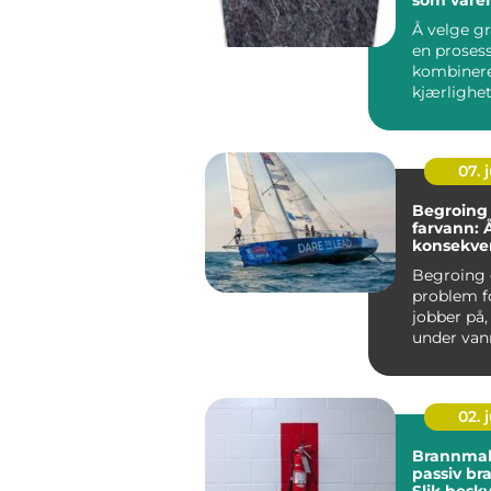
Å velge gr
en proses
kombinere
kjærlighe
praktiske
opplever at
07. j
Begroing 
farvann: 
konsekve
løsninger
Begroing e
problem f
jobber på,
under van
Fenomene
oppst&ari..
02. j
Brannmal
passiv br
Slik besk