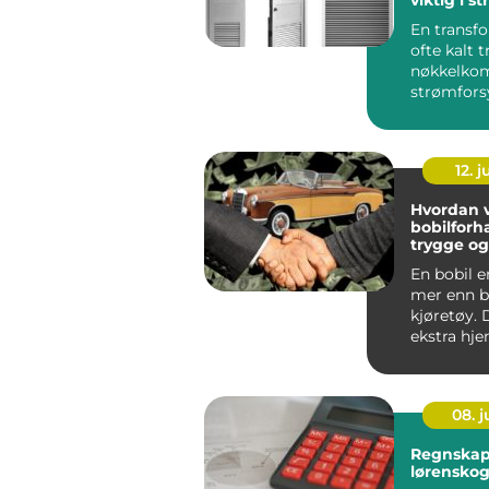
En transf
ofte kalt t
nøkkelkom
strømfors
som omgir
enest...
12. j
Hvordan v
bobilforh
trygge o
bobilture
En bobil 
mer enn b
kjøretøy. 
ekstra hj
å oppleve 
08. 
Regnskap
lørensko