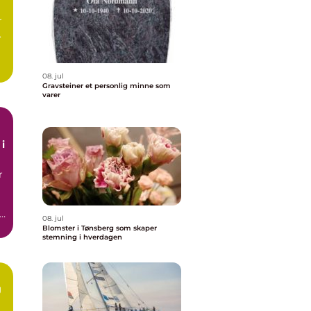
r
.
08. jul
Gravsteiner et personlig minne som
varer
 i
r
08. jul
Blomster i Tønsberg som skaper
stemning i hverdagen
g