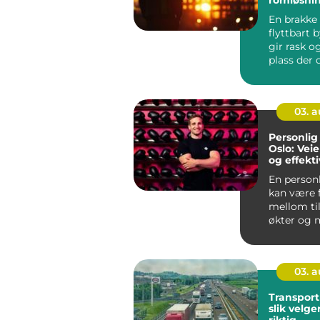
En brakke 
flyttbart
gir rask og
plass der 
Mange for
brakk...
03. 
Personlig 
Oslo: Veie
og effekt
En personl
kan være f
mellom til
økter og m
tr...
03. 
Transpor
slik velge
riktig