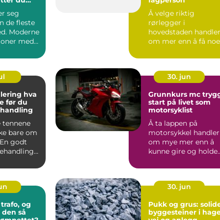
tt
er seg
Å velge riktig
n de fleste
rørlegger i
d. Moderne
hovedstaden handle
joner med
om mer enn å få no
ger, mye
til å tette en lekkasje
Vann- o...
ul
30. jun
ring hva
Grunnkurs mc trygg
e før du
start på livet som
ehandling
motorsyklist
e tennene
Å ta lappen på
kke bare om
motorsykkel handler
 En godt
om mye mer enn å
behandling
kunne gire og holde
det lettere
balansen. En
motorsyklist er...
jun
30. jun
trafo, og
Pukk og grus: solid
r den så
byggesteiner i hage
trømnettet?
vei og anlegg