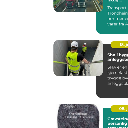
transport
Transport
Trondheim
om mer en
varer fra A
mange bed
go...
18. j
Sha i byg
anleggsb
SHA er en
kjernefakt
trygge by
anleggspla
norge. Be
handler o
arbe...
08. j
Gravsteiner
personli
som vare