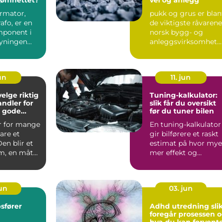
ormator,
pukk og grus er blan
rafo, er en
de viktigste råvarene
ponent i
norsk bygg- og
yningen
anleggsvirksomhet.
 oss hver
Vi ser dem overalt, ...
un
11. jun
elge riktig
Tuning-kalkulator:
andler for
slik får du oversikt
g gode
før du tuner bilen
r
er for mange
En tuning-kalkulator
are et
gir bilførere et raskt
Den blir et
estimat på hvor mye
em, en måte
mer effekt og
nye stede...
dreiemoment de ka
hen...
jun
03. jun
sfører
Adhd utredning slik
g
foregår prosessen 
hva du kan forvent