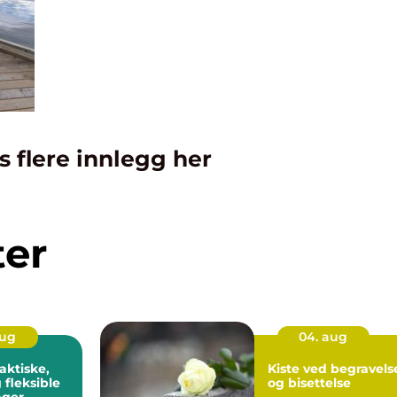
s flere innlegg her
ter
aug
04. aug
Kiste ved begravels
 fleksible
og bisettelse
nger