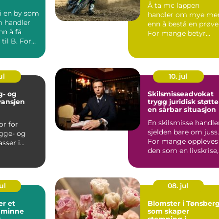
Å ta mc lappen
løsning
 i en by som
handler om mye me
 handler
enn å bestå en prøve
n å få
For mange betyr
 til B. For
førerkort på
rifter er
motorsykkel fri...
ul
10. jul
g- og
Skilsmisseadvokat
ransjen
trygg juridisk støtte
en sårbar situasjon
En skilsmisse handle
or for
sjelden bare om juss.
gge- og
For mange oppleves
sser i
den som en livskrise,
grepet
med sterke føle...
m hvordan
ul
08. jul
 et
Blomster i Tønsber
g minne
som skaper
r
stemning i