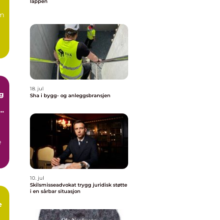
lappen
om
18. jul
ng
Sha i bygg- og anleggsbransjen
k
r
e
10. jul
Skilsmisseadvokat trygg juridisk støtte
i en sårbar situasjon
e