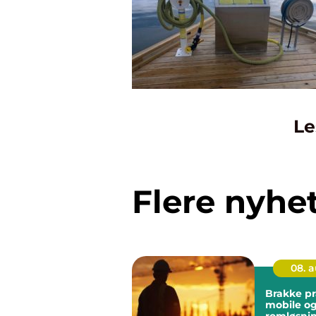
Le
Flere nyhe
08. 
Brakke praktiske,
mobile og
romløsni