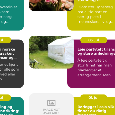
hverdagen
avstein er
Blomster iTønsberg
s som
har alltid hatt en
r sorg,
særlig plass i
t og
menneskers liv, og
 valg. Mange
blomster knytte...
...
ul
03. jul
i norske
Leie partytelt til sm
Årsaker,
og store anledning
nser og
Å leie partytelt gir
r et kjent
stor frihet når man
or alle som
planlegger et
 ved eller
arrangement. Man
n.
slipper å være
t
avhengig av v...
.
ul
01. jul
ing og
Rørlegger i oslo slik
annsikring:
finner du riktig
ytter du
fagperson