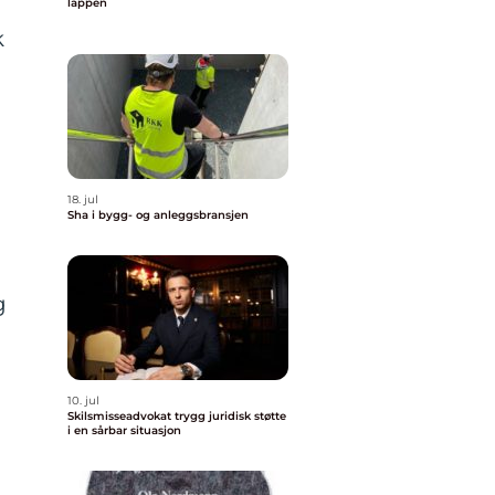
lappen
k
n
18. jul
Sha i bygg- og anleggsbransjen
g
10. jul
Skilsmisseadvokat trygg juridisk støtte
i en sårbar situasjon