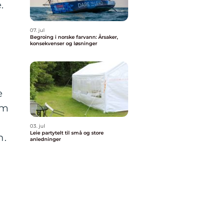
.
07. jul
Begroing i norske farvann: Årsaker,
konsekvenser og løsninger
e
om
03. jul
Leie partytelt til små og store
n.
anledninger