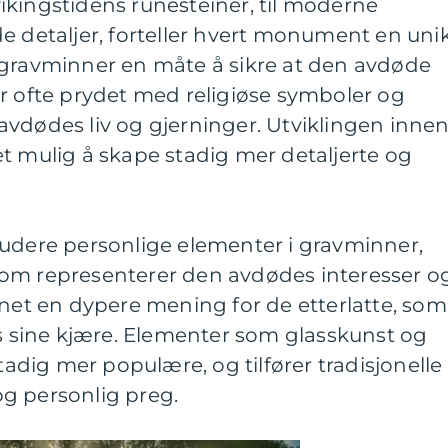
ikingstidens runesteiner, til moderne
e detaljer, forteller hvert monument en uni
var gravminner en måte å sikre at den avdøde
r ofte prydet med religiøse symboler og
avdødes liv og gjerninger. Utviklingen inne
t mulig å skape stadig mer detaljerte og
ludere personlige elementer i gravminner,
om representerer den avdødes interesser o
nnet en dypere mening for de etterlatte, som
es sine kjære. Elementer som glasskunst og
stadig mer populære, og tilfører tradisjonelle
g personlig preg.