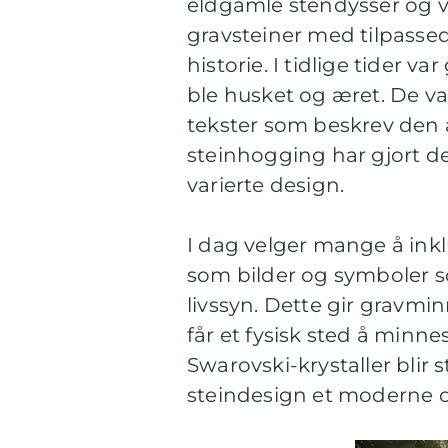
eldgamle stendysser og v
gravsteiner med tilpassed
historie. I tidlige tider 
ble husket og æret. De va
tekster som beskrev den 
steinhogging har gjort de
varierte design.
I dag velger mange å ink
som bilder og symboler s
livssyn. Dette gir gravmi
får et fysisk sted å minn
Swarovski-krystaller blir 
steindesign et moderne o