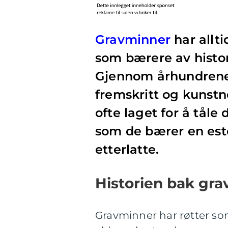
Gravminner
har allti
som bærere av histor
Gjennom århundrene 
fremskritt og kunstn
ofte laget for å tål
som de bærer en este
etterlatte.
Historien bak gr
Gravminner har røtter som 