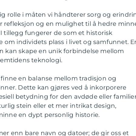
ig rolle i måten vi håndterer sorg og erindri
for refleksjon og en mulighet til å hedre minn
 tillegg fungerer de som et historisk
om individets plass i livet og samfunnet. E
in kan skape en unik forbindelse mellom
fremtidens teknologi.
 finne en balanse mellom tradisjon og
inner. Dette kan gjøres ved å inkorporere
iell betydning for den avdøde eller familie
rlig stein eller et mer intrikat design,
inne en dypt personlig historie.
mer enn bare navn og datoer; de gir oss et