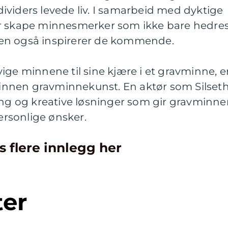
individers levede liv. I samarbeid med dyktige
er skape minnesmerker som ikke bare hedre
en også inspirerer de kommende.
ige minnene til sine kjære i et gravminne, e
k innen gravminnekunst. En aktør som Silset
ing og kreative løsninger som gir gravminne
personlige ønsker.
s flere innlegg her
ter