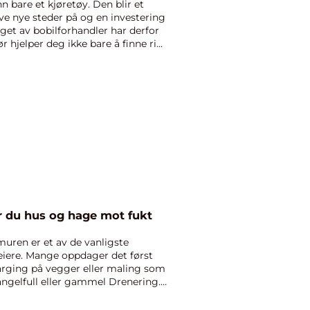
 bare et kjøretøy. Den blir et
ve nye steder på og en investering
get av bobilforhandler har derfor
 hjelper deg ikke bare å finne ri...
eskytter du hus og hage mot fukt
muren er et av de vanligste
eiere. Mange oppdager det først
farging på vegger eller maling som
angelfull eller gammel Drenering.