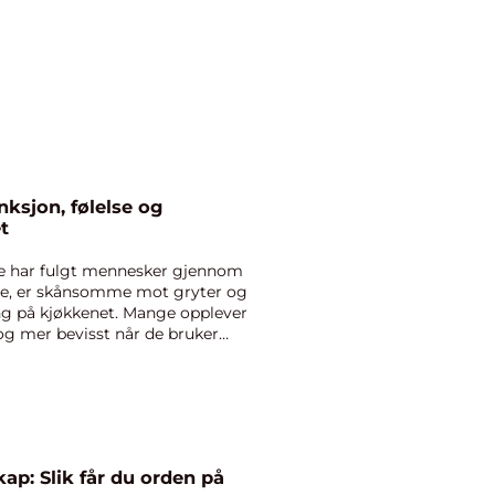
t
re har fulgt mennesker gjennom
me, er skånsomme mot gryter og
ng på kjøkkenet. Mange opplever
 og mer bevisst når de bruker
ap: Slik får du orden på