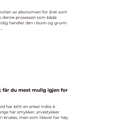
trollen av økonomien for året som
es denne prosessen som både
idig handler den i bunn og grunn
..
ik får du mest mulig igjen for
ld har blitt en enkel måte å
Mange har smykker, arvestykker
ri brukes, men som likevel har høy