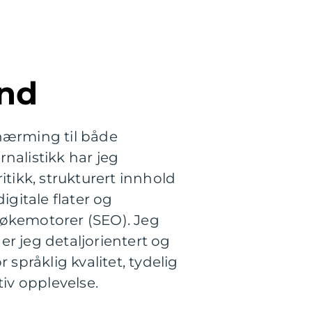
nd
lnærming til både
nalistikk har jeg
itikk, strukturert innhold
digitale flater og
søkemotorer (SEO). Jeg
 er jeg detaljorientert og
språklig kvalitet, tydelig
iv opplevelse.