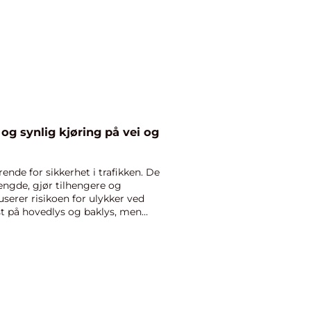
og synlig kjøring på vei og
nde for sikkerhet i trafikken. De
engde, gjør tilhengere og
userer risikoen for ulykker ved
st på hovedlys og baklys, men