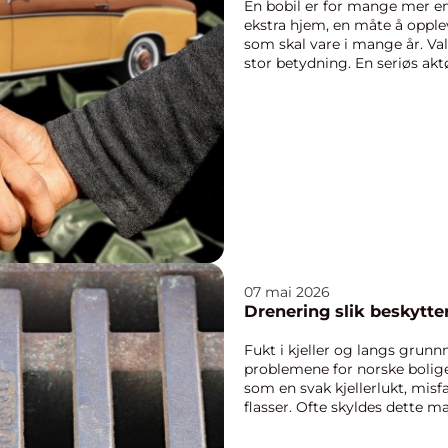
En bobil er for mange mer enn
ekstra hjem, en måte å opple
som skal vare i mange år. Val
stor betydning. En seriøs aktør
07 mai 2026
Drenering slik b
Fukt i kjeller og langs grunn
problemene for norske bolig
som en svak kjellerlukt, mis
flasser. Ofte skyldes dette m
Når vann...