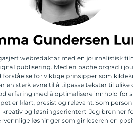
Emma Gundersen Lu
gasjert webredaktør med en journalistisk ti
ital publisering. Med en bachelorgrad i jour
orståelse for viktige prinsipper som kildekr
 en sterk evne til å tilpasse tekster til ulike 
od erfaring med å optimalisere innhold for 
apet er klart, presist og relevant. Som person
kreativ og løsningsorientert. Jeg brenner for 
ennlige løsninger som gir leseren en posit