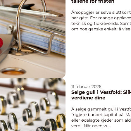
tallene før fristen
Årsoppgjør er selve sluttkon
har gått. For mange opplev
teknisk og tidkrevende. Samt
om noe ganske enkelt: å vise .
11 februar 2026
Selge gull i Vestfold: Sl
verdiene dine
Å selge gammelt gull i Vestfo
frigjøre bundet kapital på. 
eller ødelagte kjeder som ald
verdi. Når noen vu...