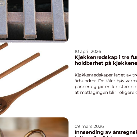
10 april 2026
Kjøkkenredskap i tre funksjon, følelse og
holdbarhet på kjøkkene
Kjøkkenredskaper laget av t
århundrer. De tåler høy var
panner og gir en lun stemni
at matlagingen blir roligere
naturlige materia...
09 mars 2026
Innsending av årsregnsk