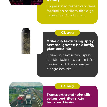
En personlig trener kan være
forskjellen mellom tilfeldige
økter og målrettet, tr...
03. aug
Oribe dry texturizing spray
hemmeligheten bak luftig,
glamorøst hår
Oribe dry texturizing spray
har fått kultstatus blant både
frisører og hårentusiaster.
Mange beskriv...
03. aug
Transport trondheim slik
velger bedrifter riktig
transportløsning