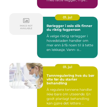
med tette vegger, mye
elekt...
01. jul
Rørlegger i oslo slik finner
du riktig fagperson
Å velge riktig rørlegger i
hovedstaden handler om
mer enn å få noen til å tette
en lekkasje. Vann- o...
01. jul
Tannregulering hva du bør
vite før du starter
behandling
Å regulere tennene handler
ikke bare om utseende. En
godt planlagt behandling
kan gjøre det lettere ...