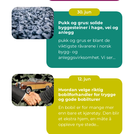
30. jun
Pukk og grus: solide
byggesteiner i hage, vei og
anlegg
pukk og grus er blant de
viktigste råvarene i norsk
bygg- og
anleggsvirksomhet. Vi ser
dem overalt, ...
12. jun
Hvordan velge riktig
bobilforhandler for trygge
og gode bobilturer
En bobil er for mange mer
enn bare et kjøretøy. Den blir
et ekstra hjem, en måte å
oppleve nye stede...