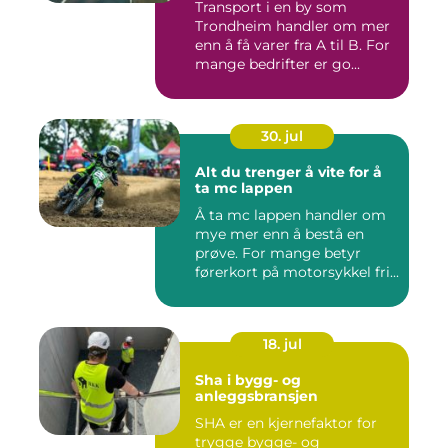
Transport i en by som
Trondheim handler om mer
enn å få varer fra A til B. For
mange bedrifter er go...
30. jul
Alt du trenger å vite for å
ta mc lappen
Å ta mc lappen handler om
mye mer enn å bestå en
prøve. For mange betyr
førerkort på motorsykkel fri...
18. jul
Sha i bygg- og
anleggsbransjen
SHA er en kjernefaktor for
trygge bygge- og