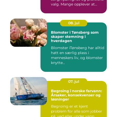
valg. Mange opplever at...
08. jul
Blomster i Tønsberg som
skaper stemning i
hverdagen
Blomster iTønsberg har alltid
hatt en særlig plass i
menneskers liv, og blomster
knytte...
07. jul
Begroing i norske farvann:
Årsaker, konsekvenser og
løsninger
Begroing er et kjent
problem for alle som jobber
på, ved eller under vann.