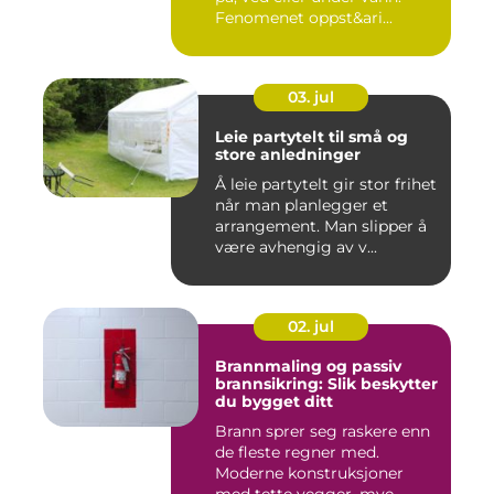
Fenomenet oppst&ari...
03. jul
Leie partytelt til små og
store anledninger
Å leie partytelt gir stor frihet
når man planlegger et
arrangement. Man slipper å
være avhengig av v...
02. jul
Brannmaling og passiv
brannsikring: Slik beskytter
du bygget ditt
Brann sprer seg raskere enn
de fleste regner med.
Moderne konstruksjoner