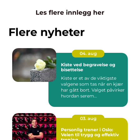
Les flere innlegg her
Flere nyheter
04. aug
Kiste ved begravelse og
bisettelse
Kiste er et av de viktigste
valgene som tas når en kjær
har gått bort. Valget påvirker
hvordan serem...
03. aug
Personlig trener i Oslo:
Veien til trygg og effektiv
trening