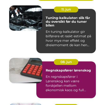
11. jun
Tuning-kalkulator: slik får
du oversikt før du tuner
bilen
En tuning-kalkulator gir
bilførere et raskt estimat på
hvor mye mer effekt og
dreiemoment de kan hen...
08. jun
Regnskapsfører lørenskog
En regnskapsfører i
Lørenskog kan være
forskjellen mellom
økonomisk kaos og full
kontroll i hverdage...