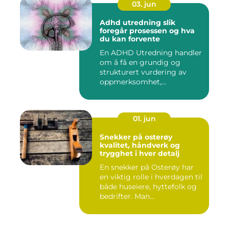
03. jun
Adhd utredning slik
foregår prosessen og hva
du kan forvente
En ADHD Utredning handler
om å få en grundig og
strukturert vurdering av
oppmerksomhet,
impulskontro...
01. jun
Snekker på osterøy
kvalitet, håndverk og
trygghet i hver detalj
En snekker på Osterøy har
en viktig rolle i hverdagen til
både huseiere, hyttefolk og
bedrifter. Man...