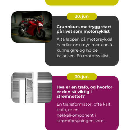
30. jun
Grunnkurs mc trygg start
på livet som motorsyklist
Å ta lappen på motorsykkel
handler om mye mer enn å
kunne gire og holde
balansen. En motorsyklist
er...
30. jun
Hva er en trafo, og hvorfor
er den så viktig i
strømnettet?
En transformator, ofte kalt
trafo, er en
nøkkelkomponent i
strømforsyningen som
omgir oss hver enest...