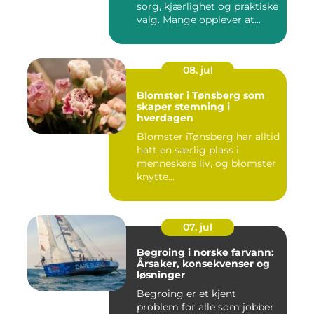
sorg, kjærlighet og praktiske
valg. Mange opplever at...
08. jul
Blomster i Tønsberg som
skaper stemning i
hverdagen
Blomster iTønsberg har alltid
hatt en særlig plass i
menneskers liv, og blomster
knytte...
07. jul
Begroing i norske farvann:
Årsaker, konsekvenser og
løsninger
Begroing er et kjent
problem for alle som jobber