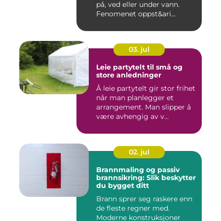
på, ved eller under vann.
Fenomenet oppst&ari...
03. jul
Leie partytelt til små og
store anledninger
Å leie partytelt gir stor frihet
når man planlegger et
arrangement. Man slipper å
være avhengig av v...
02. jul
Brannmaling og passiv
brannsikring: Slik beskytter
du bygget ditt
Brann sprer seg raskere enn
de fleste regner med.
Moderne konstruksjoner