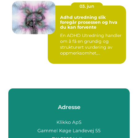
03. jun
Adhd utredning slik
foregår prosessen og hva
du kan forvente
En ADHD Utredning handler
om å få en grundig og
strukturert vurdering av
oppmerksomhet,
impulskontro...
Adresse