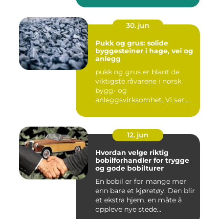
30. jun
Pukk og grus: solide
byggesteiner i hage, vei og
anlegg
pukk og grus er blant de
viktigste råvarene i norsk
bygg- og
anleggsvirksomhet. Vi ser
dem overalt, ...
12. jun
Hvordan velge riktig
bobilforhandler for trygge
og gode bobilturer
En bobil er for mange mer
enn bare et kjøretøy. Den blir
et ekstra hjem, en måte å
oppleve nye stede...