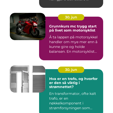
30. jun
Grunnkurs mc trygg start
på livet som motorsyklist
Å ta lappen på motorsykkel
handler om mye mer enn å
kunne gire og holde
balansen. En motorsyklist
er...
30. jun
Hva er en trafo, og hvorfor
er den så viktig i
strømnettet?
En transformator, ofte kalt
trafo, er en
nøkkelkomponent i
strømforsyningen som
omgir oss hver enest...