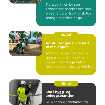
Transport i en by som
Trondheim handler om mer
enn å få varer fra A til B. For
mange bedrifter er go...
30. jul
Alt du trenger å vite for å
ta mc lappen
Å ta mc lappen handler om
mye mer enn å bestå en
prøve. For mange betyr
førerkort på motorsykkel fri...
18. jul
Sha i bygg- og
anleggsbransjen
SHA er en kjernefaktor for