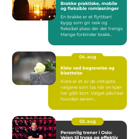
Brakke praktiske, mobile
og fleksible romløsninger
En brakke er et flyttbart
bygg som gir rask og
fleksibel plass der det trengs.
Mange forbinder brakk...
04. aug
Kiste ved begravelse og
bisettelse
Kiste er et av de viktigste
valgene som tas når en kjær
har gått bort. Valget påvirker
hvordan serem...
03. aug
Personlig trener i Oslo:
Veien til trygg og effektiv