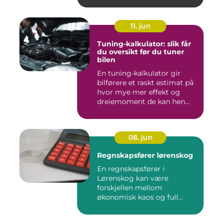
11. jun
Tuning-kalkulator: slik får
du oversikt før du tuner
bilen
En tuning-kalkulator gir
bilførere et raskt estimat på
hvor mye mer effekt og
dreiemoment de kan hen...
08. jun
Regnskapsfører lørenskog
En regnskapsfører i
Lørenskog kan være
forskjellen mellom
økonomisk kaos og full
kontroll i hverdage...