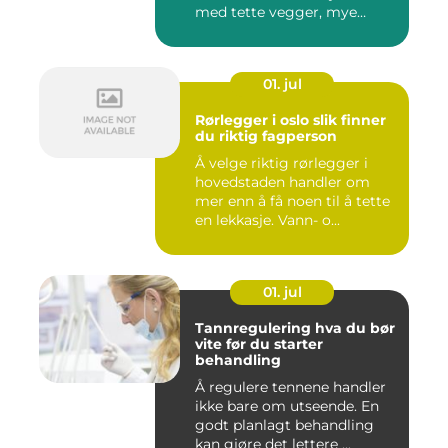
med tette vegger, mye
elekt...
01. jul
Rørlegger i oslo slik finner
du riktig fagperson
Å velge riktig rørlegger i
hovedstaden handler om
mer enn å få noen til å tette
en lekkasje. Vann- o...
01. jul
Tannregulering hva du bør
vite før du starter
behandling
Å regulere tennene handler
ikke bare om utseende. En
godt planlagt behandling
kan gjøre det lettere ...