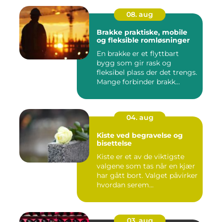
08. aug
Brakke praktiske, mobile
og fleksible romløsninger
En brakke er et flyttbart
bygg som gir rask og
fleksibel plass der det trengs.
Mange forbinder brakk...
04. aug
Kiste ved begravelse og
bisettelse
Kiste er et av de viktigste
valgene som tas når en kjær
har gått bort. Valget påvirker
hvordan serem...
03. aug