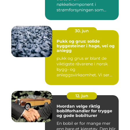
nøkkelkomponent i
strømforsyningen som
omgir oss hver enest...
30. jun
Pukk og grus: solide
byggesteiner i hage, vei og
anlegg
pukk og grus er blant de
viktigste råvarene i norsk
bygg- og
anleggsvirksomhet. Vi ser
dem overalt, ...
12. jun
Hvordan velge riktig
bobilforhandler for trygge
og gode bobilturer
En bobil er for mange mer
enn bare et kjøretøy. Den blir