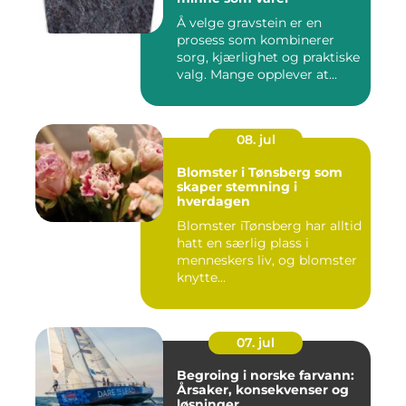
Å velge gravstein er en
prosess som kombinerer
sorg, kjærlighet og praktiske
valg. Mange opplever at...
08. jul
Blomster i Tønsberg som
skaper stemning i
hverdagen
Blomster iTønsberg har alltid
hatt en særlig plass i
menneskers liv, og blomster
knytte...
07. jul
Begroing i norske farvann:
Årsaker, konsekvenser og
løsninger