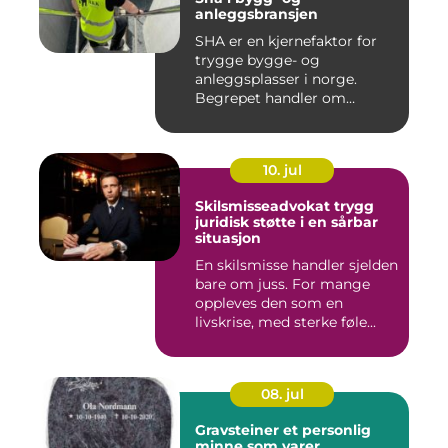
anleggsbransjen
SHA er en kjernefaktor for
trygge bygge- og
anleggsplasser i norge.
Begrepet handler om
hvordan arbe...
10. jul
Skilsmisseadvokat trygg
juridisk støtte i en sårbar
situasjon
En skilsmisse handler sjelden
bare om juss. For mange
oppleves den som en
livskrise, med sterke føle...
08. jul
Gravsteiner et personlig
minne som varer