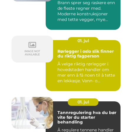
Brann sprer seg raskere enn
de fleste regner med.
Moderne konstruksjoner
med tette vegger, mye
elekt...
01. jul
Rørlegger i oslo slik finner
du riktig fagperson
Å velge riktig rørlegger i
hovedstaden handler om
mer enn å få noen til å tette
en lekkasje. Vann- o...
01. jul
Tannregulering hva du bør
vite før du starter
behandling
Å regulere tennene handler