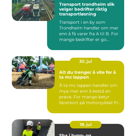
Transport trondheim slik
velger bedrifter riktig
transportløsning
Transport i en by som
Trondheim handler om mer
enn å få varer fra A til B. For
mange bedrifter er go...
30. jul
Alt du trenger å vite for å
ta mc lappen
Å ta mc lappen handler om
mye mer enn å bestå en
prøve. For mange betyr
førerkort på motorsykkel fri...
18. jul
Sha i bygg- og