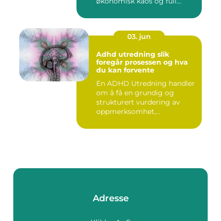
økonomisk kaos og full
kontroll i hverdage...
03. jun
Adhd utredning slik
foregår prosessen og hva
du kan forvente
En ADHD Utredning handler
om å få en grundig og
strukturert vurdering av
oppmerksomhet,
impulskontro...
Adresse