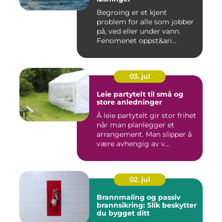
Begroing er et kjent
problem for alle som jobber
på, ved eller under vann.
Fenomenet oppst&ari...
03. jul
Leie partytelt til små og
store anledninger
Å leie partytelt gir stor frihet
når man planlegger et
arrangement. Man slipper å
være avhengig av v...
02. jul
Brannmaling og passiv
brannsikring: Slik beskytter
du bygget ditt